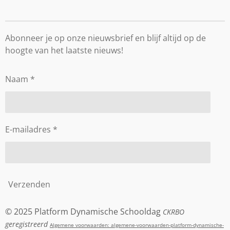
e
l
r
e
n
e
n
Abonneer je op onze nieuwsbrief en blijf altijd op de
hoogte van het laatste nieuws!
Naam *
E-mailadres *
Verzenden
© 2025 Platform Dynamische Schooldag
CKRBO
geregistreerd
Algemene voorwaarden: algemene-voorwaarden-platform-dynamische-