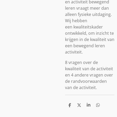
en activiteit bewegend
leren vraagt meer dan
alleen fysieke uitdaging.
Wij hebben
een kwaliteitskader
ontwikkeld, om inzicht te
krijgen in de kwaliteit van
een bewegend leren
activiteit.
8 vragen over de
kwaliteit van de activiteit
en 4 andere vragen over
de randvoorwaarden
van de activiteit.
D
D
S
D
e
e
h
e
l
e
a
l