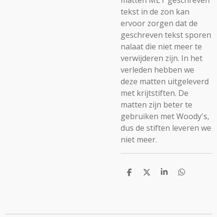
matten MET geschreven
tekst in de zon kan
ervoor zorgen dat de
geschreven tekst sporen
nalaat die niet meer te
verwijderen zijn. In het
verleden hebben we
deze matten uitgeleverd
met krijtstiften. De
matten zijn beter te
gebruiken met Woody's,
dus de stiften leveren we
niet meer.
D
D
S
D
e
e
h
e
l
e
a
l
e
l
r
e
n
e
n