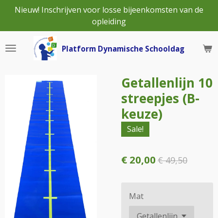
Nieuw! Inschrijven voor losse bijeenkomsten van de
Ga
opleiding
direct
naar
de
Platform Dynamische Schooldag
hoofdinhoud
Getallenlijn 10
streepjes (B-
keuze)
Sale!
€ 20,00
€ 49,50
Mat